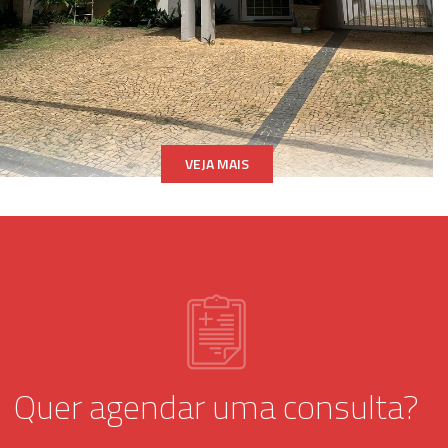
Só tenho que agradecer! Super indico!
Paciente
VEJA MAIS
Uma excelente profissional, foi um achado.
Nathalia é uma psicóloga muito acolhedora.
Me sinto muito à vontade nas sessões, o
que tem sido muito importante no meu
processo terapeutico.
Paciente
Quer agendar uma consulta?