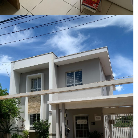
Paciente
Ótima profissional, sempre muito atenta ao
que eu falava, acompanhando os detalhes,
de fato dedicada ao meu progresso, pontual,
comprometida e me ajudou bastante.
Paciente
Excelente profissional e muito acolhedora.