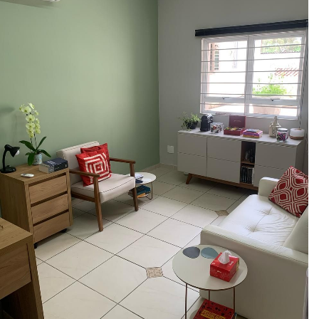
Muito atenciosa. Muito competente.
Recomendo demais.
Paciente
A Nathália é simplesmente perfeita. Ela
além de ser uma pessoa maravilhosa é uma
excelente profissional! Uma das maiores
qualidades dela é quão atenciosa ela é,
sempre se mostrando disponível dentro e
fora das nossas consultas. E por fim queria
enfatizar o quanto ela me ajudou e continua
ajudando muito!